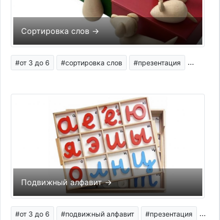
Сортировка слов →
#от 3 до 6
#сортировка слов
#презентация
#сенсо
Подвижный алфавит →
#от 3 до 6
#подвижный алфавит
#презентация
#яз