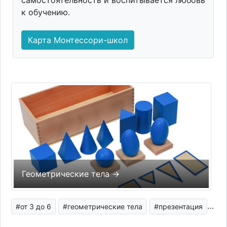
к обучению.
Карта Монтессори-школ
Геометрические тела →
#от 3 до 6
#геометрические тела
#презентация
#се