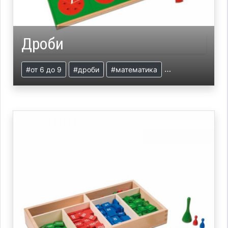
Дроби
#от 6 до 9
#дроби
#математика
#презентация