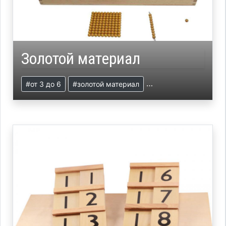
Золотой материал
#от 3 до 6
#золотой материал
#презентация
#ма