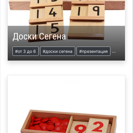
Доски Сегена
#от 3 до 6
#доски сегена
#презентация
#матема