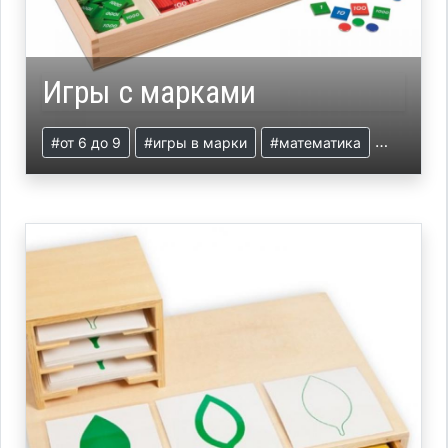
Игры с марками
#от 6 до 9
#игры в марки
#математика
#презент