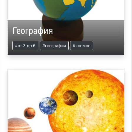
География
#от 3 до 6
#география
#космос