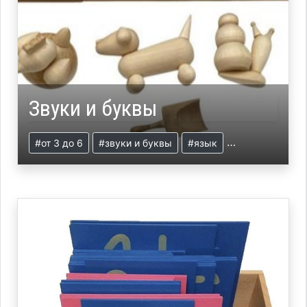
Звуки и буквы
#от 3 до 6
#звуки и буквы
#язык
#презентация