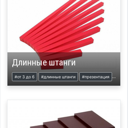
Длинные штанги
#от 3 до 6
#длинные штанги
#презентация
#сенс