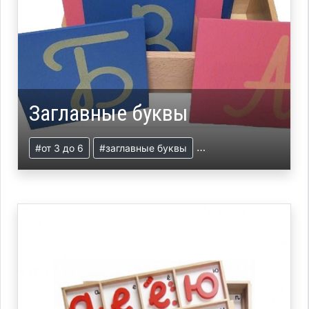
Заглавные буквы
#от 3 до 6
#заглавные буквы
#презентация
#язы