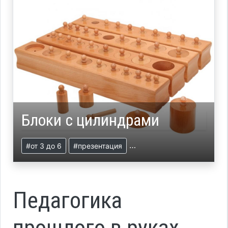
Блоки с цилиндрами
#от 3 до 6
#презентация
#блоки с цилиндрами
#
Педагогика
прошлого в руках