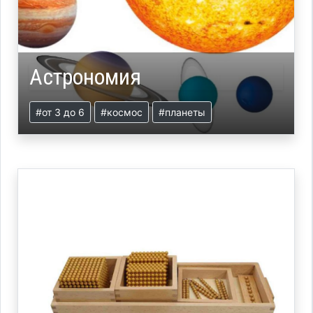
Астрономия
#от 3 до 6
#космос
#планеты