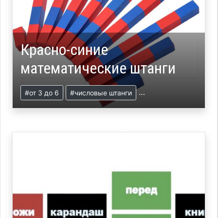
Красно-синие
математические штанги
#от 3 до 6
#числовые штанги
#презентация
#циф