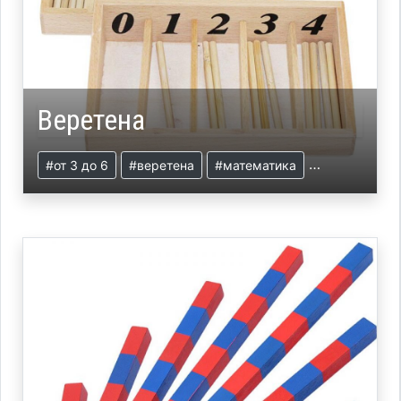
Веретена
#от 3 до 6
#веретена
#математика
#презентаци